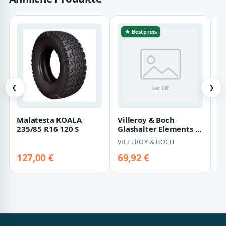
★ Bestpreis
❮
❯
Malatesta KOALA
Villeroy & Boch
S
235/85 R16 120 S
Glashalter Elements -
G
Striking
Kl
VILLEROY & BOCH
O
TVA15201900061
1e
k
127,00 €
69,92 €
8