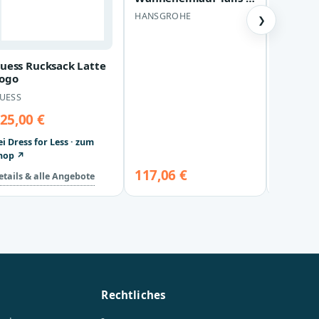
chrom , 72410000 ,
HANSGROHE
❯
72410000 72410000
ROY RO
S-1285-
12739-00
ROY ROB
uess Rucksack Latte
42
ogo
UESS
25,00 €
ei Dress for Less · zum
hop ↗
117,06 €
89,95 
etails & alle Angebote
Rechtliches