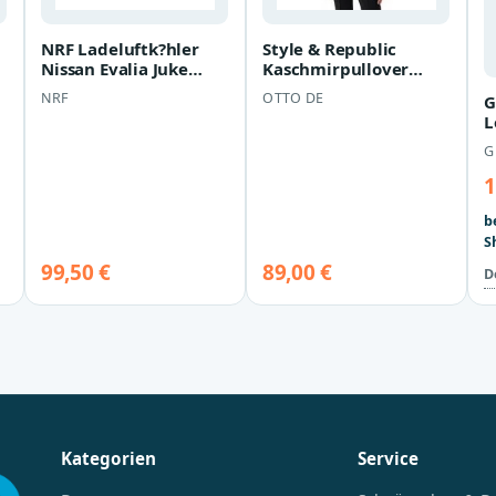
NRF Ladeluftk?hler
Style & Republic
Nissan Evalia Juke
Kaschmirpullover
Pulsar 1,5
Kaschmirpullover V-
NRF
OTTO DE
G
Neck Kaschmirpull…
L
G
1
b
S
99,50 €
89,00 €
D
Kategorien
Service