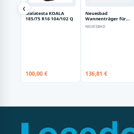
❮
Malatesta KOALA
Neuesbad
185/75 R16 104/102 Q
Wannenträger für
Artweger Jasmin 80
NEUESBAD
80x80x6 Viertelkreis
SD94…
100,00 €
136,81 €