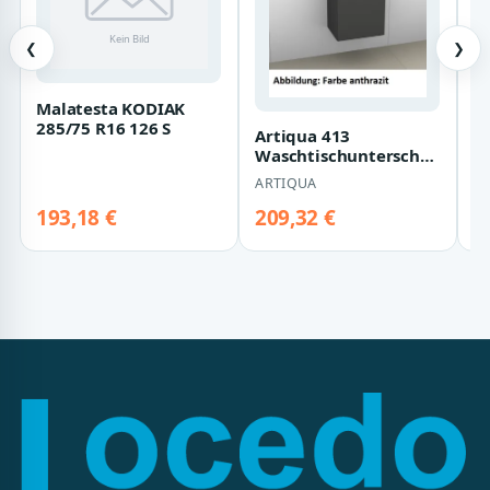
❮
❯
Malatesta KODIAK
D
285/75 R16 126 S
C
Artiqua 413
M
Waschtischunterschrank
M
W
für Renova Plan
ARTIQUA
272145, 272146, 272…
193,18 €
209,32 €
1