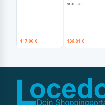
Artweger Jasmin 80
NEUESBAD
80x80x6 Viertelkreis
SD94…
117,00 €
136,81 €