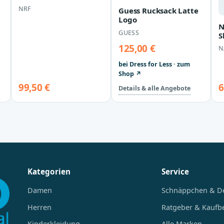
Pulsar 1,5
NRF
Guess Rucksack Latte
Logo
N
GUESS
S
b
125,00 €
N
bei Dress for Less · zum
Shop ↗
99,50 €
6
Details & alle Angebote
Kategorien
Service
Damen
Schnäppchen & D
Herren
Ratgeber & Kaufb
Kinderkleidung
Alle Marken