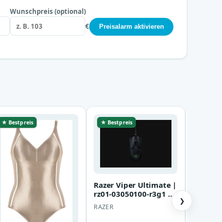
Wunschpreis (optional)
€
Preisalarm aktivieren
★ Bestpreis
★ Bestpreis
★ Bestp
Razer Viper Ultimate |
rz01-03050100-r3g1 |
❯
Maus - optisch
RAZER
Artiqua
Aufsatz