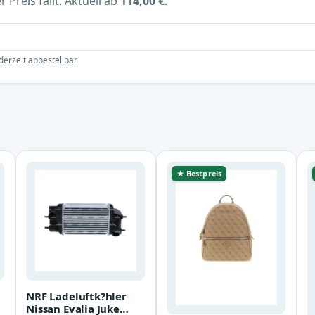
 Preis fällt. Aktuell ab
114,00 €
.
derzeit abbestellbar.
★ Bestpreis
NRF Ladeluftk?hler
Nissan Evalia Juke