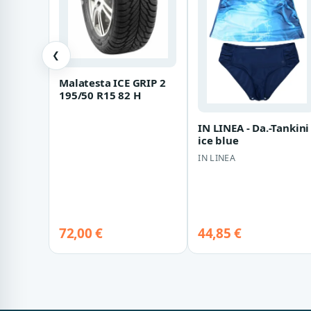
❮
Malatesta ICE GRIP 2
195/50 R15 82 H
IN LINEA - Da.-Tankini
ice blue
IN LINEA
72,00 €
44,85 €