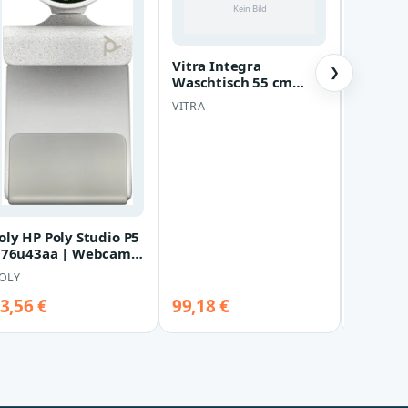
Vitra Integra
Freya B
❯
Waschtisch 55 cm
Jewel C
rund Weiß, 7067L003-
Tiefes D
VITRA
OTTO DE
0041 7067L003-0041
Cup
oly HP Poly Studio P5
 76u43aa | Webcam -
arbe
OLY
3,56 €
99,18 €
49,95 