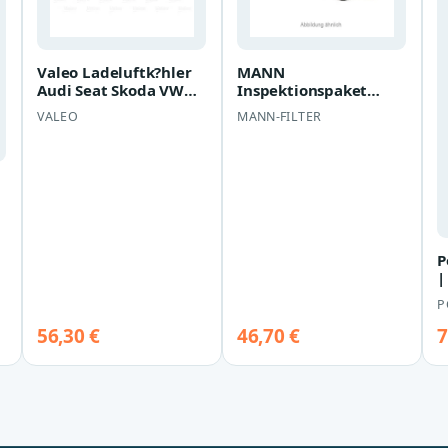
Valeo Ladeluftk?hler
MANN
Audi Seat Skoda VW
Inspektionspaket
818574
Renault Clio 1,5 dCi
VALEO
MANN-FILTER
64-106 PS Bj. 05/2005-
P
|
F
P
56,30 €
46,70 €
7