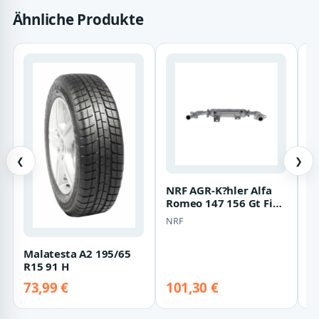
Ähnliche Produkte
❮
❯
NRF AGR-K?hler Alfa
2
Romeo 147 156 Gt Fiat
B
Bravo Stilo 1,9
2
NRF
H
L
Malatesta A2 195/65
R15 91 H
73,99 €
101,30 €
5