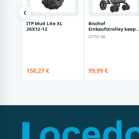
❮
ITP Mud Lite XL
Bischof
26X12-12
Einkaufstrolley keep
cold, 44 l,
OTTO DE
wasserdichte Tasche
aus Polye…
158,27 €
99,99 €