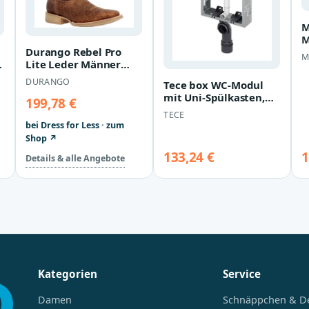
M
M
Durango Rebel Pro
R
M
Lite Leder Männer
D
rustikalen Tan Stiefel
X
DURANGO
Tece box WC-Modul
mit Uni-Spülkasten,
199,78 €
Bauhöhe 1060 mm,
TECE
9370300 9370300
bei Dress for Less · zum
Shop ↗
133,24 €
1
Details & alle Angebote
Kategorien
Service
Damen
Schnäppchen & D