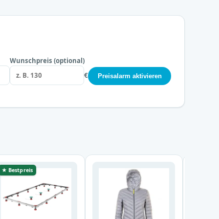
Wunschpreis (optional)
€
Preisalarm aktivieren
★ Bestpreis