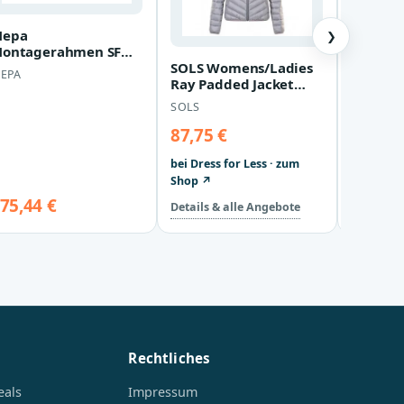
epa
❯
ontagerahmen SF
SOLS Womens/Ladies
Boss - "
echteck,
EPA
Ray Padded Jacket
für Her
uschwannen SF Stahl
(Metallgrau)
L100/160, 150184…
SOLS
BOSS
87,75 €
119,50
bei Dress for Less · zum
bei Dress
Shop ↗
Shop ↗
75,44 €
Details & alle Angebote
Details &
Rechtliches
eals
Impressum