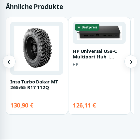
Ähnliche Produkte
★ Bestpreis
HP Universal USB-C
Multiport Hub |
50h98aa#abb |
❮
❯
HP
Dockingstation
Insa Turbo Dakar MT
R
265/65 R17 112Q
K
F
O
V
130,90 €
126,11 €
9