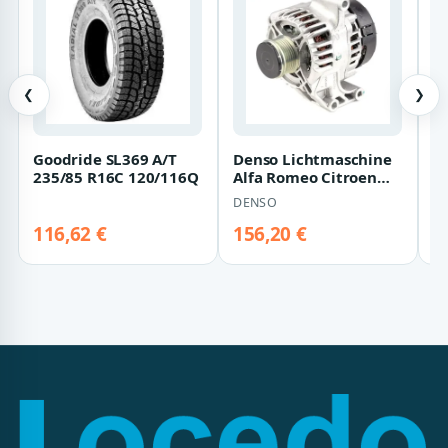
❮
❯
Goodride SL369 A/T
Denso Lichtmaschine
W
235/85 R16C 120/116Q
Alfa Romeo Citroen
W
Fiat Ford Lancia
W
DENSO
W
Peugeot 1,3
w
| 
116,62 €
156,20 €
1