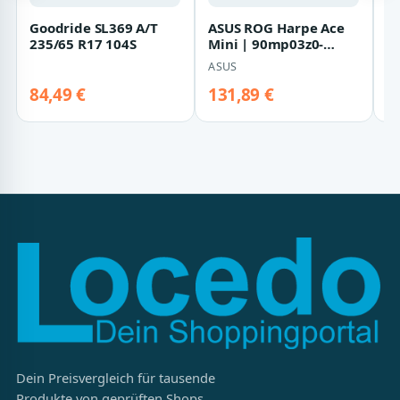
Goodride SL369 A/T
ASUS ROG Harpe Ace
P
235/65 R17 104S
Mini | 90mp03z0-
P
bmua10 | Maus -
C
ASUS
M
ergonomisch
T
84,49 €
131,89 €
6
Dein Preisvergleich für tausende
Produkte von geprüften Shops.