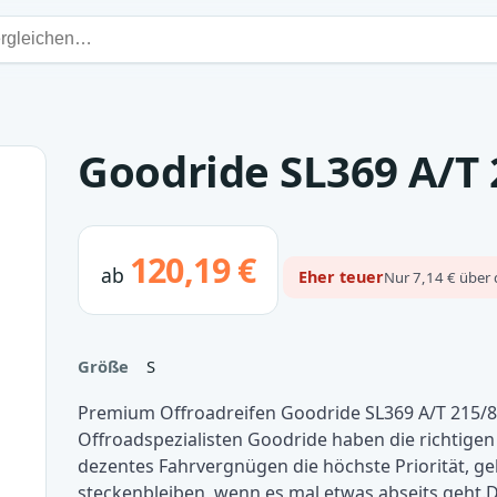
Goodride SL369 A/T 
120,19 €
ab
Eher teuer
Nur 7,14 € über 
Größe
S
Premium Offroadreifen Goodride SL369 A/T 215/8
Offroadspezialisten Goodride haben die richtigen 
dezentes Fahrvergnügen die höchste Priorität, gek
steckenbleiben, wenn es mal etwas abseits geht.D