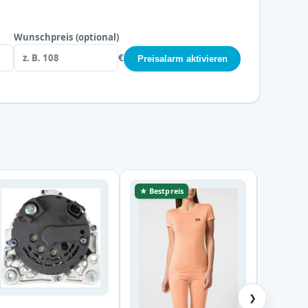
Wunschpreis (optional)
€
Preisalarm aktivieren
★ Bestpreis
★ Bestp
❯