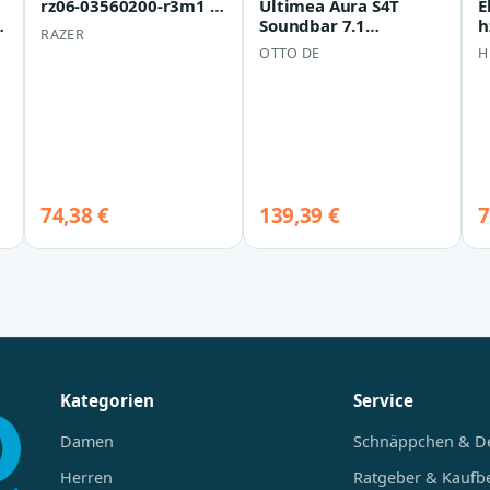
Ultimea Aura S4T
E
rz06-03560200-r3m1 |
Soundbar 7.1
h
Game Pad -
RAZER
Soundsystem
M
kabelgebunden
OTTO DE
H
Surround Soundbar
S
(HDMI, Blu…
M
74,38 €
139,39 €
7
Kategorien
Service
Damen
Schnäppchen & D
Herren
Ratgeber & Kaufb