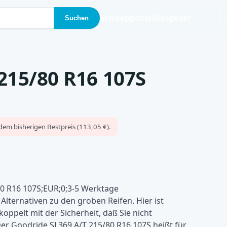
Schnäppchen
Ratgeber
Suchen
215/80 R16 107S
dem bisherigen Bestpreis (113,05 €).
0 R16 107S;EUR;0;3-5 Werktage
Alternativen zu den groben Reifen. Hier ist
oppelt mit der Sicherheit, daß Sie nicht
er Goodride SL369 A/T 215/80 R16 107S heißt für