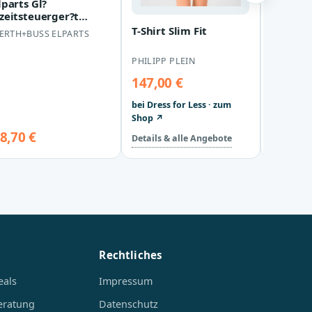
lparts Gl?
BOSS - 
zeitsteuerger?t
505546
ercedes 124 190 T1
131_Op
T-Shirt Slim Fit
ERTH+BUSS ELPARTS
BOSS
sangyong Korando
131_Ope
uss…
XXL
PHILIPP PLEIN
147,00 €
bei Dress for Less · zum
Shop ↗
8,70 €
89,99 
Details & alle Angebote
Rechtliches
eals
Impressum
eratung
Datenschutz