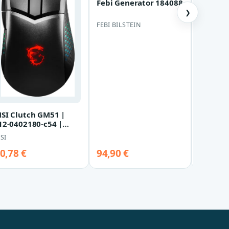
Febi Generator 184088
Armeda
LINO PA
❯
Gr. - 29
FEBI BILSTEIN
ARMEDA
SI Clutch GM51 |
12-0402180-c54 |
aus - leicht
SI
0,78 €
94,90 €
79,99 