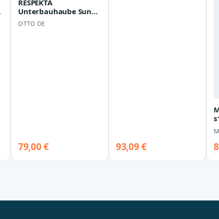
RESPEKTA
r
Unterbauhaube Suna
Serie DH640SL Suna,
OTTO DE
EEK: C, 3
Leistungsstu…
M
s
M
M
79,00 €
93,09 €
8