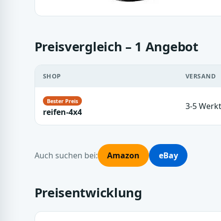
Preisvergleich – 1 Angebot
SHOP
VERSAND
3-5 Werk
reifen-4x4
Auch suchen bei:
Amazon
eBay
Preisentwicklung