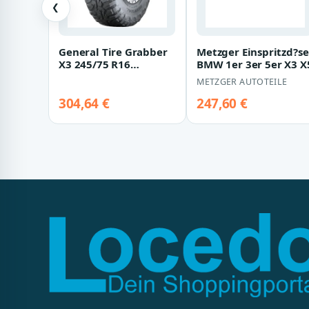
❮
General Tire Grabber
Metzger Einspritzd?se
X3 245/75 R16
BMW 1er 3er 5er X3 X
120/116Q
METZGER AUTOTEILE
304,64 €
247,60 €