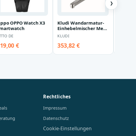
❯
ppo OPPO Watch X3
Kludi Wandarmatur-
Hansgr
martwatch
Einhebelmischer Medi
Flowsta
Care Ausladung
chrom m
TTO DE
KLUDI
HANSGR
230mm Armhebel c…
Eckvent
Schu…
19,00 €
353,82 €
173,30
Rechtliches
eals
Impressum
eratung
Datenschutz
Cookie-Einstellungen