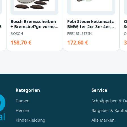
Bosch Bremsscheiben
Febi Steuerkettensatz
O
5
+ Bremsbel?ge vorne
BMW 1er 2er 3er 4er
S
BMW X3 X4
5er X1 X3 Z4
BOSCH
FEBI BILSTEIN
O
158,70 €
172,60 €
3
Kategorien
Service
Damen
Schnäppchen & D
Herren
Ratgeber & Kaufb
Kinderkleidung
Alle Marken