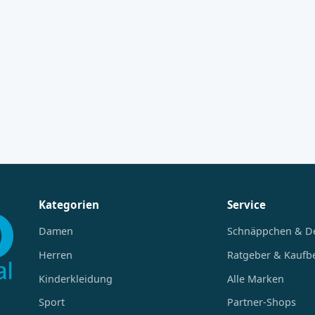
Kategorien
Service
Damen
Schnäppchen & D
Herren
Ratgeber & Kaufb
Kinderkleidung
Alle Marken
Sport
Partner-Shops