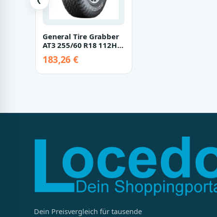
❮
General Tire Grabber
AT3 255/60 R18 112H
XL FR 3PMSF
183,26 €
Dein Preisvergleich für tausende