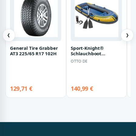
❮
❯
General Tire Grabber
Sport-Knight®
T
AT3 225/65 R17 102H
Schlauchboot
Al
Aufblasbares
OTTO DE
TR
Schlauchboot
Premium für 2 ode…
1
be
129,71 €
140,99 €
De