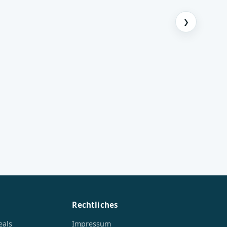
❯
Rechtliches
eals
Impressum