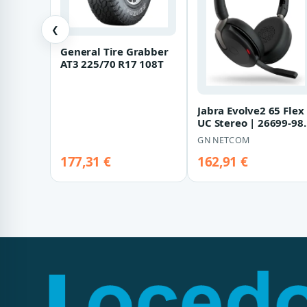
❮
General Tire Grabber
AT3 225/70 R17 108T
Jabra Evolve2 65 Flex
UC Stereo | 26699-98
899 | Headset - On-Ea
GN NETCOM
177,31 €
162,91 €