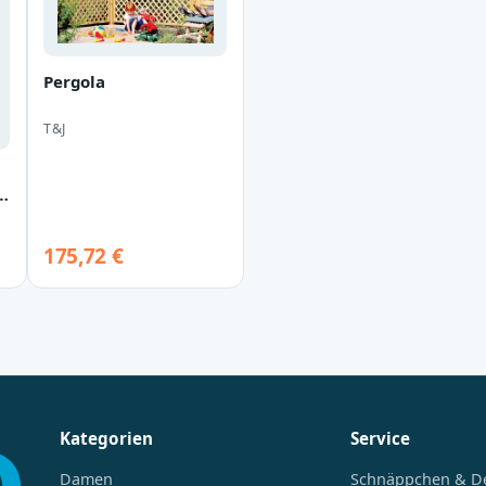
Pergola
T&J
9-
r
175,72 €
Kategorien
Service
Damen
Schnäppchen & D