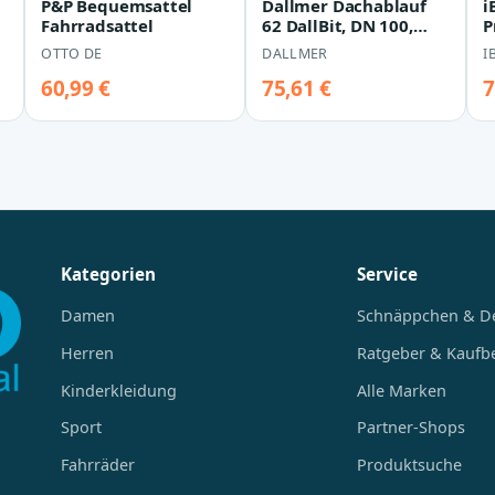
P&P Bequemsattel
Dallmer Dachablauf
i
sor
Fahrradsattel
62 DallBit, DN 100,
P
622068 622068
A
OTTO DE
DALLMER
I
H
60,99 €
75,61 €
7
Kategorien
Service
Damen
Schnäppchen & D
Herren
Ratgeber & Kaufb
Kinderkleidung
Alle Marken
Sport
Partner-Shops
Fahrräder
Produktsuche