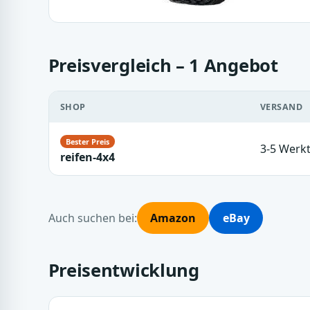
Preisvergleich – 1 Angebot
SHOP
VERSAND
3-5 Werk
reifen-4x4
Auch suchen bei:
Amazon
eBay
Preisentwicklung