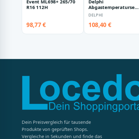
Event ML698+ 265/70
Delphi
R16 112H
Abgastemperatursen
Citroen Peugeot
DELPHI
TS30338-12B1 1,6
98,77 €
108,40 €
Dein Preisvergleich für tausende
Produkte von geprüften Shops.
Vergleiche in Sekunden und finde das