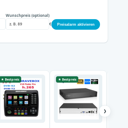
Wunschpreis (optional)
€
Preisalarm aktivieren
★ Bestpreis
★ Bestpreis
★ Bestp
❯