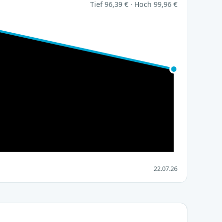
Tief 96,39 € · Hoch 99,96 €
22.07.26