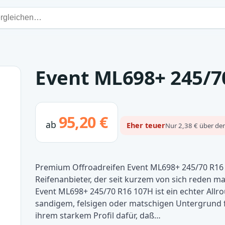
Event ML698+ 245/7
95,20 €
ab
Eher teuer
Nur 2,38 € über dem
Premium Offroadreifen Event ML698+ 245/70 R16 
Reifenanbieter, der seit kurzem von sich reden mac
Event ML698+ 245/70 R16 107H ist ein echter Allrou
sandigem, felsigen oder matschigen Untergrund
ihrem starkem Profil dafür, daß…