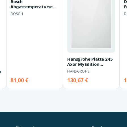
Bosch
D
Abgastemperatursensor
E
Mercedes S-Klasse
9
BOSCH
D
W221
2
9
Hansgrohe Platte 245
Axor MyEdition
47904000
HANSGROHE
↗
81,00 €
130,67 €
1