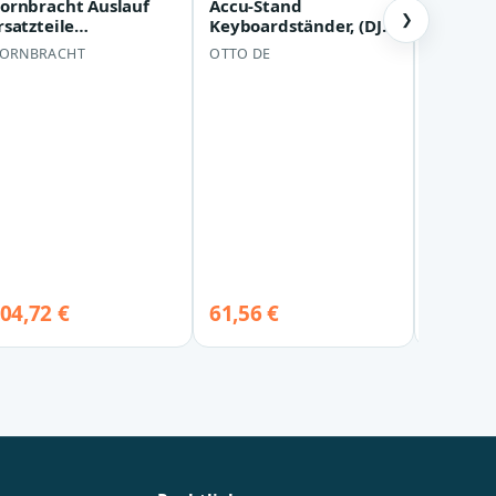
ornbracht Auslauf
Accu-Stand
NRF Ver
❯
rsatzteile
Keyboardständer, (DJ-
Klimaan
0110620800 135 x
Möbel, DJ-Tische), Pro
Seat Ex
ORNBRACHT
OTTO DE
NRF
45 x 125 mm Chrom
Event Table Scr…
0…
04,72 €
61,56 €
57,60 