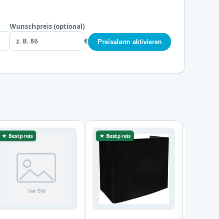
Wunschpreis (optional)
€
Preisalarm aktivieren
★ Bestpreis
★ Bestpreis
★ Bestp