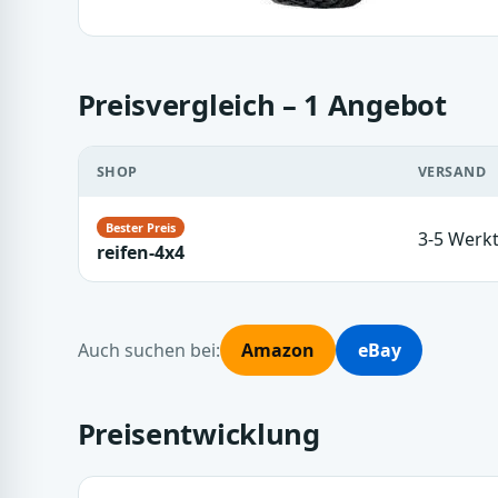
Preisvergleich – 1 Angebot
SHOP
VERSAND
3-5 Werk
reifen-4x4
Auch suchen bei:
Amazon
eBay
Preisentwicklung