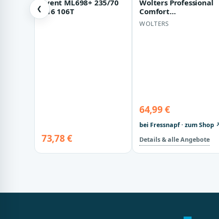
Event ML698+ 235/70
Wolters Professional
❮
R16 106T
Comfort
Hundegeschirr beige
WOLTERS
M
64,99 €
bei Fressnapf · zum Shop 
73,78 €
Details & alle Angebote