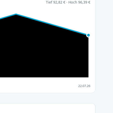
Tief 92,82 € · Hoch 96,39 €
22.07.26