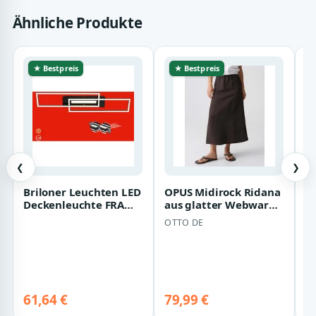
Ähnliche Produkte
★ Bestpreis
★ Bestpreis
❮
❯
Briloner Leuchten LED
OPUS Midirock Ridana
Sp
Deckenleuchte FRAME
aus glatter Webware
S
MID
mit fließendem Fall
OTTO DE
M
Der Gummi…
5
be
S
61,64 €
79,99 €
De