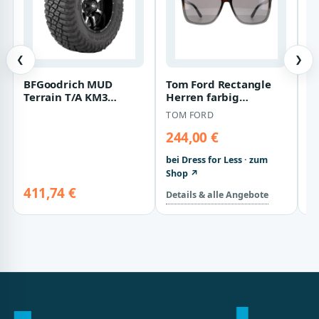
❮
❯
BFGoodrich MUD
Tom Ford Rectangle
Co
Terrain T/A KM3
Herren farbig
S
39X13.5 R17 121Q
Havanna Grau Spiegel
C
TOM FORD
PH
10PR
244,00 €
3
bei Dress for Less · zum
be
Shop ↗
S
411,74 €
Details & alle Angebote
De