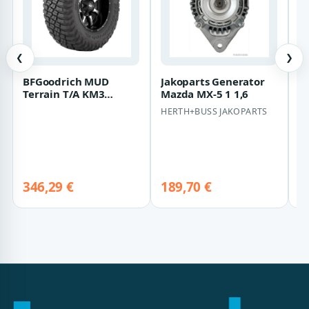
❮
❯
BFGoodrich MUD
Jakoparts Generator
C
Terrain T/A KM3
Mazda MX-5 1 1,6
El
285/75 R17 121/118Q
h
HERTH+BUSS JAKOPARTS
O
M
…
346,29 €
189,70 €
9