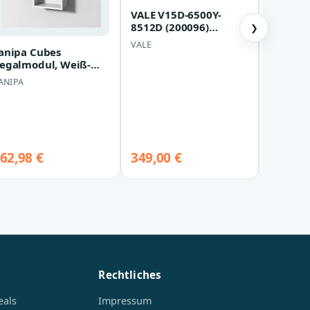
VALE V15D-6500Y-
8512D (200096)
❯
(Schwarz)
VALE
anipa Cubes
Siemen
egalmodul, Weiß-
(taupe)
lanz, CU11178
ANIPA
SIEMENS
U11178
62,98 €
349,00 €
199,00
Rechtliches
eals
Impressum