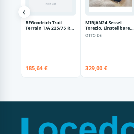
❮
BFGoodrich Trail-
MIRJAN24 Sessel
Terrain T/A 225/75 R16
Torezio, Einstellbare
108T
Kopfstützen,
OTTO DE
134x102x70-90 cm
185,64 €
329,00 €