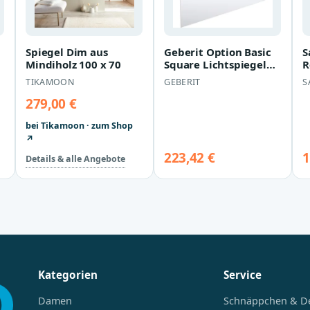
Spiegel Dim aus
Geberit Option Basic
S
Mindiholz 100 x 70
Square Lichtspiegel
R
502808001
G
TIKAMOON
GEBERIT
S
C
279,00 €
bei Tikamoon · zum Shop
↗
223,42 €
1
Details & alle Angebote
Kategorien
Service
Damen
Schnäppchen & D