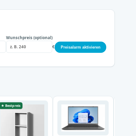
Wunschpreis (optional)
€
Preisalarm aktivieren
★ Bestpreis
★ Bestp