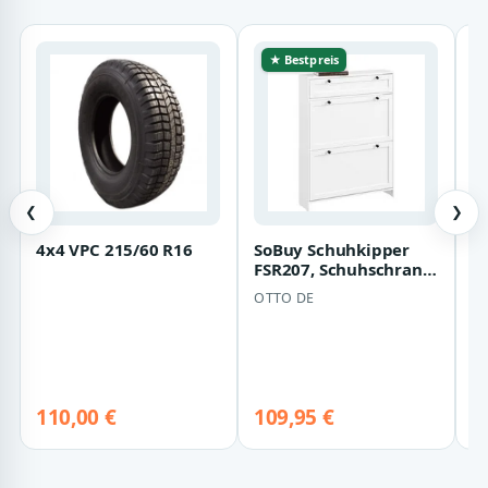
★ Bestpreis
❮
❯
4x4 VPC 215/60 R16
SoBuy Schuhkipper
T
FSR207, Schuhschrank
G
schmal, Schuhregal
t
OTTO DE
T
Schuhkommode…
- 
110,00 €
109,95 €
2