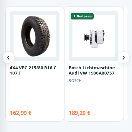
★ Bestpreis
❮
❯
4X4 VPC 215/80 R16 C
Bosch Lichtmaschine
R
107 T
Audi VW 1986A00757
C
0
BOSCH
R
G
k
162,99 €
189,20 €
1