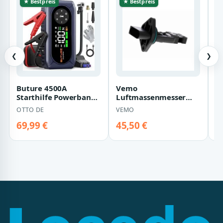
★ Bestpreis
★ Bestpreis
❮
❯
Buture 4500A
Vemo
D
Starthilfe Powerbank
Luftmassenmesser
S
für Pkw mit
Audi Seat VW V10-72-
D
OTTO DE
VEMO
D
Kompressor 150PSI,
0048
16800…
69,99 €
45,50 €
9