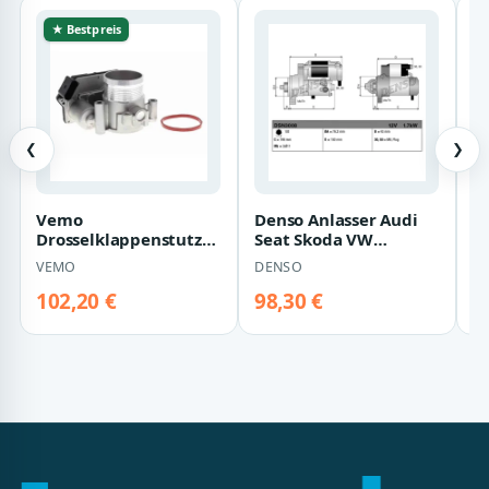
★ Bestpreis
❮
❯
Vemo
Denso Anlasser Audi
V
Drosselklappenstutzen
Seat Skoda VW
A
Audi Seat Skoda VW
DSN3008
4
VEMO
DENSO
V
V10-81-0084
102,20 €
98,30 €
1