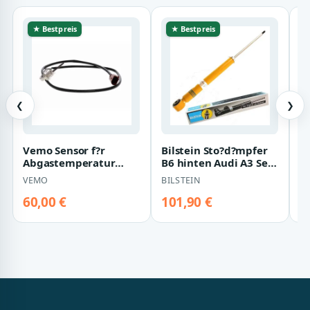
★ Bestpreis
★ Bestpreis
❮
❯
Vemo Sensor f?r
Bilstein Sto?d?mpfer
B
Abgastemperatur
B6 hinten Audi A3 Seat
S
Skoda Superb VW
Alhambra Skoda
C
VEMO
BILSTEIN
B
Passat Touran 2,0
Superb VW T…
T
60,00 €
101,90 €
7