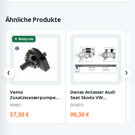
Ähnliche Produkte
★ Bestpreis
❮
❯
Vemo
Denso Anlasser Audi
V
Zusatzwasserpumpe
Seat Skoda VW
A
Audi Seat Skoda VW
DSN3008
V
VEMO
DENSO
V
V10-16-0029
57,30 €
98,30 €
1