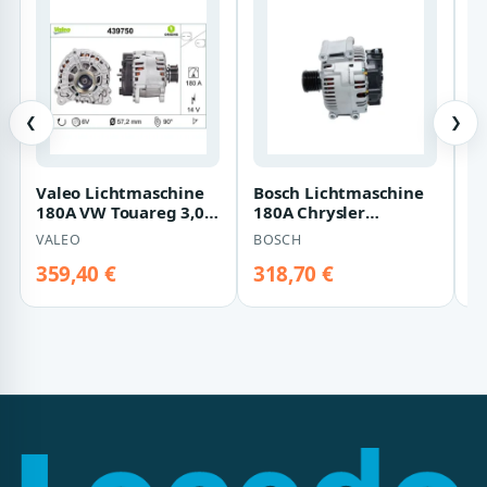
❮
❯
Valeo Lichtmaschine
Bosch Lichtmaschine
V
180A VW Touareg 3,0
180A Chrysler
T
439750
Mercedes 3,0
VALEO
BOSCH
V
359,40 €
318,70 €
4