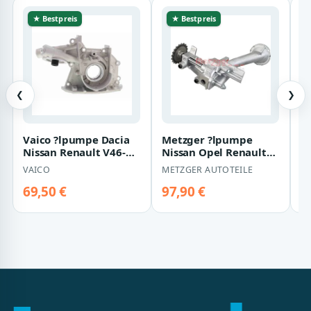
★ Bestpreis
★ Bestpreis
❮
❯
Vaico ?lpumpe Dacia
Metzger ?lpumpe
V
Nissan Renault V46-
Nissan Opel Renault
L
0726
Suzuki
N
VAICO
METZGER AUTOTEILE
V
V
69,50 €
97,90 €
6