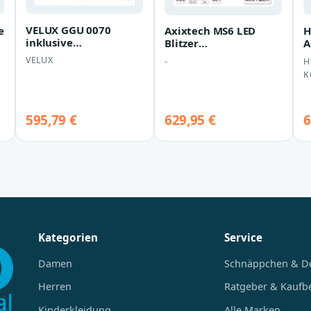
VELUX GGU 0070
e
Axixtech MS6 LED
H
inklusive
Blitzer
A
Sonnenschutz-Rollo
Heckwarneinrichtung
1
VELUX
-
H
Sparpaket inkl.
Set R65
w
K
Eindeckrah…
595,79 €
629,95 €
6
Kategorien
Service
Damen
Schnäppchen & D
Herren
Ratgeber & Kaufb
Kinderkleidung
Alle Marken