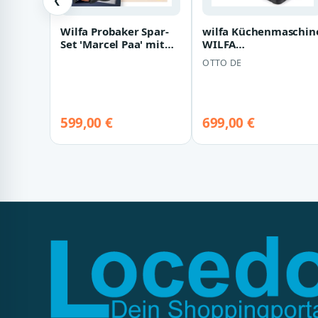
❮
Wilfa Probaker Spar-
wilfa Küchenmaschin
Set 'Marcel Paa' mit
WILFA
GRATIS Marcel Paa...
Küchenmaschine
OTTO DE
PROBAKER KM1B-70
schwarz
599,00 €
699,00 €