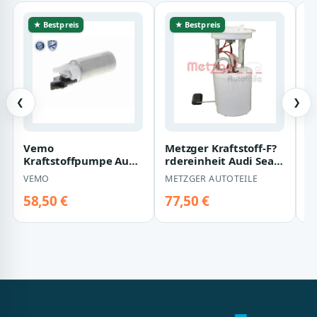
★ Bestpreis
★ Bestpreis
❮
❯
Vemo
Metzger Kraftstoff-F?
De
Kraftstoffpumpe Audi
rdereinheit Audi Seat
r
Citroen Fiat Ford Opel
Skoda VW 2250094
S
VEMO
METZGER AUTOTEILE
D
Skoda Suzuki Volvo
58,50 €
77,50 €
5