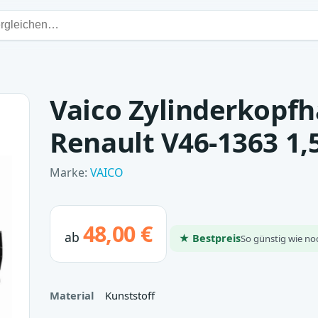
Vaico Zylinderkopf
Renault V46-1363 1,
Marke:
VAICO
48,00 €
ab
★ Bestpreis
So günstig wie no
Material
Kunststoff