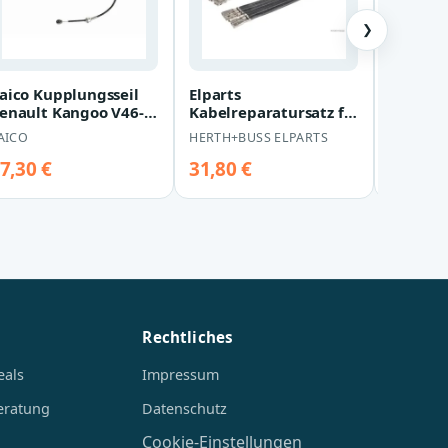
❯
aico Kupplungsseil
Elparts
Jakopar
enault Kangoo V46-
Kabelreparatursatz f?r
Lambda
053
Lenkstockschalter
Renault
AICO
HERTH+BUSS ELPARTS
HERTH+B
Dacia Lada Nissan
Ope…
7,30 €
31,80 €
33,80 
Rechtliches
eals
Impressum
eratung
Datenschutz
Cookie-Einstellungen