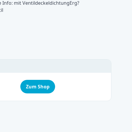
 Info: mit VentildeckeldichtungErg?
il
Zum Shop