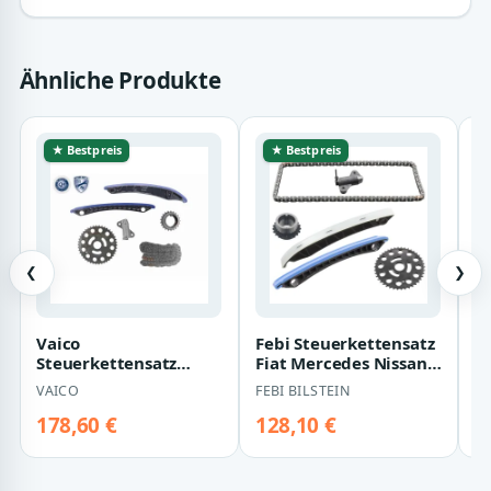
Ähnliche Produkte
★ Bestpreis
★ Bestpreis
❮
❯
Vaico
Febi Steuerkettensatz
V
Steuerkettensatz
Fiat Mercedes Nissan
U
Mercedes Nissan Opel
Opel Renault 1,6
B
VAICO
FEBI BILSTEIN
V
Renault 1,6 V46-10005
O
178,60 €
128,10 €
1