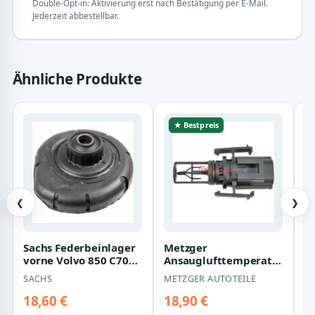
Double-Opt-in: Aktivierung erst nach Bestätigung per E-Mail.
Jederzeit abbestellbar.
Ähnliche Produkte
★ Bestpreis
❮
❯
Sachs Federbeinlager
Metzger
V
vorne Volvo 850 C70
Ansauglufttemperatursenso
v
S60 S70 S80 V70 Xc70
Volvo C70 S60 S70 S80
S
SACHS
METZGER AUTOTEILE
V
Xc90
V70 Xc70
X
18,60 €
18,90 €
1