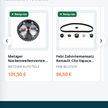
★ Bestpreis
★ Bestpreis
❮
❯
Metzger
Febi Zahnriemensatz
V
Nockenwellenversteller
Renault Clio Espace
R
Renault Clio Espace
Laguna Megane Sc?nic
L
METZGER AUTOTEILE
FEBI BILSTEIN
V
Grand Laguna
S
Megane…
101,50 €
86,50 €
9