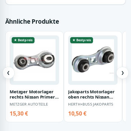
Ähnliche Produkte
★ Bestpreis
★ Bestpreis
❮
❯
Metzger Motorlager
Jakoparts Motorlager
V
rechts Nissan Primera
oben rechts Nissan
h
Renault Grand
Primera Renault
M
METZGER AUTOTEILE
HERTH+BUSS JAKOPARTS
V
Megane Sc?nic
Grand Megane S…
15,30 €
10,50 €
1