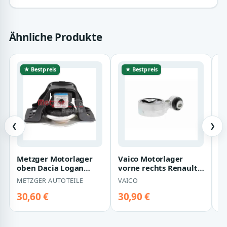
Ähnliche Produkte
★ Bestpreis
★ Bestpreis
❮
❯
Metzger Motorlager
Vaico Motorlager
D
oben Dacia Logan
vorne rechts Renault
r
Renault Grand Logan
Grand Kangoo
K
METZGER AUTOTEILE
VAICO
D
Megane Sc?nic…
Megane Sc?nic
30,60 €
30,90 €
3