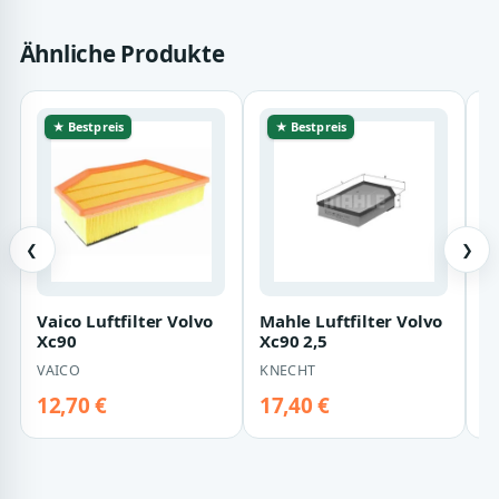
Ähnliche Produkte
★ Bestpreis
★ Bestpreis
❮
❯
Vaico Luftfilter Volvo
Mahle Luftfilter Volvo
Bo
Xc90
Xc90 2,5
X
VAICO
KNECHT
B
12,70 €
17,40 €
1