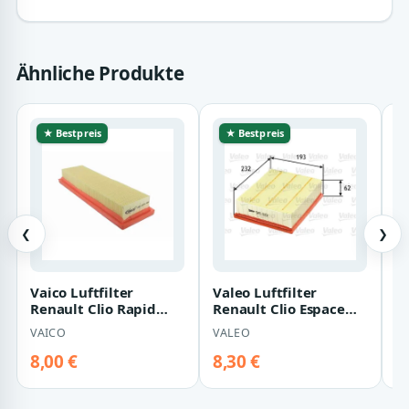
Ähnliche Produkte
★ Bestpreis
★ Bestpreis
❮
❯
Vaico Luftfilter
Valeo Luftfilter
Ac
Renault Clio Rapid
Renault Clio Espace
N
Twingo
Laguna Vel
R
VAICO
VALEO
A
T
8,00 €
8,30 €
8