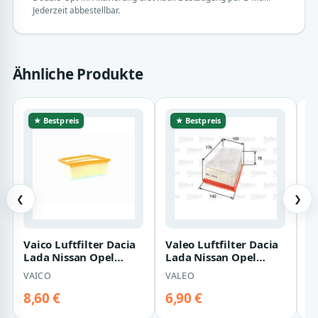
Jederzeit abbestellbar.
Ähnliche Produkte
★ Bestpreis
★ Bestpreis
❮
❯
Vaico Luftfilter Dacia
Valeo Luftfilter Dacia
M
Lada Nissan Opel
Lada Nissan Opel
L
Renault
Renault
R
VAICO
VALEO
K
8,60 €
6,90 €
1