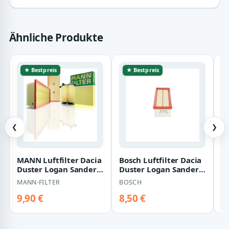
Ähnliche Produkte
★ Bestpreis
★ Bestpreis
❮
❯
MANN Luftfilter Dacia
Bosch Luftfilter Dacia
D
Duster Logan Sandero
Duster Logan Sandero
Q
Renault Logan 1,5 dCi
1,5
L
MANN-FILTER
BOSCH
D
R
S
9,90 €
8,50 €
5