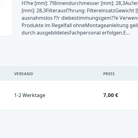
H?he [mm]: 79Innendurchmesser [mm]: 28,3Au?e
[mm]: 28,3Filterausf?hrung: FiltereinsatzGewicht 
ausnahmslos f?r diebestimmungsgem??e Verwend
Produkte im Regelfall ohneMontageanleitung gelie
durch ausgebildetesFachpersonal erfolgen.E…
VERSAND
PREIS
7,00 €
1-2 Werktage