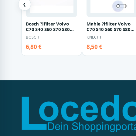
❮
Bosch ?lfilter Volvo
Mahle ?lfilter Volvo
C70 S40 S60 S70 S80
C70 S40 S60 S70 S80
V40 V70 Xc70 Xc90
V40 V70 Xc70 Xc90
BOSCH
KNECHT
6,80 €
8,50 €