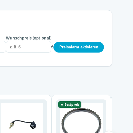
Wunschpreis (optional)
€
Preisalarm aktivieren
★ Bestpreis
★ Bestp