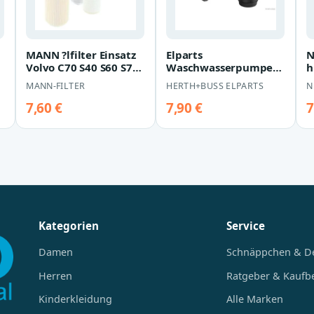
MANN ?lfilter Einsatz
Elparts
N
Volvo C70 S40 S60 S70
Waschwasserpumpe
h
S80 V40 V70 Xc70 Xc90
Volvo C70 S40 S60 S70
V
MANN-FILTER
HERTH+BUSS ELPARTS
N
S80 V40 V70 Xc70 Xc90
S
7,60 €
7,90 €
7
Kategorien
Service
Damen
Schnäppchen & D
Herren
Ratgeber & Kaufb
Kinderkleidung
Alle Marken