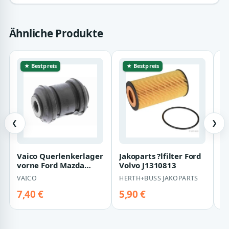
Ähnliche Produkte
★ Bestpreis
★ Bestpreis
❮
❯
Vaico Querlenkerlager
Jakoparts ?lfilter Ford
Bo
vorne Ford Mazda
Volvo J1310813
V
Volvo V95-0314
VAICO
HERTH+BUSS JAKOPARTS
B
7,40 €
5,90 €
8