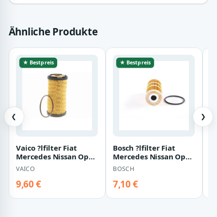
Ähnliche Produkte
★ Bestpreis
★ Bestpreis
❮
❯
Vaico ?lfilter Fiat
Bosch ?lfilter Fiat
Ja
Mercedes Nissan Opel
Mercedes Nissan Opel
M
Renault V46-1723
Renault
R
VAICO
BOSCH
H
9,60 €
7,10 €
6