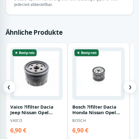
Jederzeit abbestellbar.
Ähnliche Produkte
★ Bestpreis
★ Bestpreis
❮
❯
Vaico ?lfilter Dacia
Bosch ?lfilter Dacia
M
Jeep Nissan Opel
Honda Nissan Opel
D
Renault Suzuki
Renault Smart Suzuki
R
VAICO
BOSCH
M
6,90 €
6,90 €
7