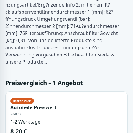
nzungsartikel/Erg?nzende Info 2: mit einem R?
cklaufsperrventilInnendurchmesser 1 [mm]: 62?
ffnungsdruck Umgehungsventil [bar]:
2Innendurchmesser 2 [mm]: 71Au?endurchmesser
[mm]: 76Filterausf?hrung: AnschraubfilterGewicht
[kg]: 0,311Von uns gelieferte Produkte sind
ausnahmslos f?r diebestimmungsgem??e
Verwendung vorgesehen.Bitte beachten Siedass
unsere Produkte…
Preisvergleich – 1 Angebot
Autoteile-Preiswert
VAICO
1-2 Werktage
8,20 €