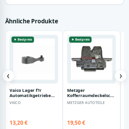
Ähnliche Produkte
★ Bestpreis
★ Bestpreis
❮
❯
Vaico Lager f?r
Metzger
V
Automatikgetriebe
Kofferraumdeckelschloss
F
Renault Clio Megane
Renault Clio Grand
C
VAICO
METZGER AUTOTEILE
V
V46-0379
Megane Modus Sc?nic
V
13,20 €
19,50 €
1