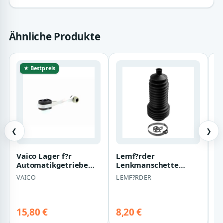
Ähnliche Produkte
★ Bestpreis
❮
❯
Vaico Lager f?r
Lemf?rder
S
Automatikgetriebe
Lenkmanschette
L
Renault Clio Megane
Renault Clio Megane
R
VAICO
LEMF?RDER
S
V46-0380
Sc?nic
Sc
15,80 €
8,20 €
9