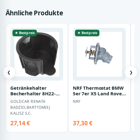
Ähnliche Produkte
★ Bestpreis
★ Bestpreis
❮
❯
Getränkehalter
NRF Thermostat BMW
Va
Becherhalter 8H22-
5er 7er X5 Land Rover
lf
046B94-A /
Range
J
GOLDCAR RENATA
NRF
V
8H22046B94A für
BADZIO,BART?OMIEJ
Land Rover…
KALISZ S.C.
27,14 €
37,30 €
2