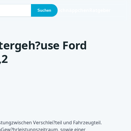
Schnäppchen
Ratgeber
Suchen
iltergeh?use Ford
,2
stungzwischen Verschlei?teil und Fahrzeugteil.
enGew?hrleistungszeitraum, sowie einer