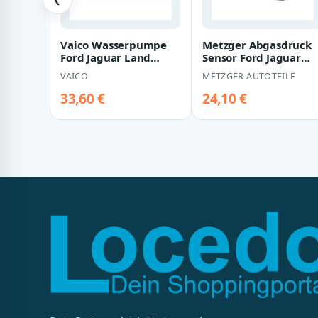
Vaico Wasserpumpe
Metzger Abgasdruck
Ford Jaguar Land
Sensor Ford Jaguar
Rover Mazda Volvo
Land Rover Mazda
VAICO
METZGER AUTOTEILE
Volvo
33,60 €
24,10 €